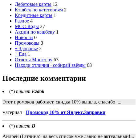
Дебетовые карты
12
Кэшбек по категориям
2
Кредитные карты
1
Разное
4
MCC-Коды
27
Акции по кэшбеку
1
Новости
0
Промокоды
3
+ Здоровье
2
+ Еда
1
Ответы Много.ру
63
Находи отличия - собирай звёзды
63
Последние комментарии
(*)
пишет
Ezdok
Этот промокод работает, скидка 10% вышла, спасибо ...
материал -
Промокод 10% от Яндекс.Заправки
(*)
пишет
В
Андрей (Гатчина), да весь список уже давно не актуальный!...