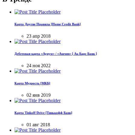
Карта Другие Правила [Home Credit Bank]
23 апр 2018
Дебетовая карта «Аурум» / «Aurum» [ Ак Барс Банк ]
24 ноя 2022
Карта Мудрость [МКБ]
02 янв 2019
Карта Tinkoff Drive [Тинькофф Банк]
01 авг 2018