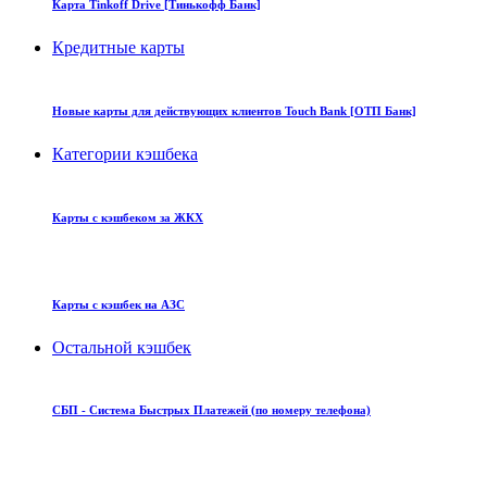
Карта Tinkoff Drive [Тинькофф Банк]
Кредитные карты
Новые карты для действующих клиентов Touch Bank [ОТП Банк]
Категории кэшбека
Карты с кэшбеком за ЖКХ
Карты с кэшбек на АЗС
Остальной кэшбек
СБП - Система Быстрых Платежей (по номеру телефона)