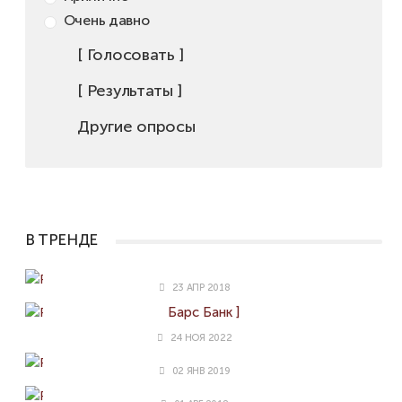
Очень давно
[ Голосовать ]
[ Результаты ]
Другие опросы
В ТРЕНДЕ
Карта Другие Правила [Home Credit Bank]
23 АПР 2018
Дебетовая карта «Аурум» / «Aurum» [ Ак
Барс Банк ]
24 НОЯ 2022
Карта Мудрость [МКБ]
02 ЯНВ 2019
Карта Tinkoff Drive [Тинькофф Банк]