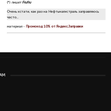
(*)
пишет
Frufru
Очень кстати, как раз на Нефтьмагистраль заправляюсь
часто...
материал -
Промокод 10% от Яндекс.Заправки
АМ