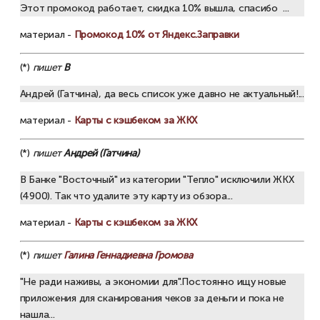
Этот промокод работает, скидка 10% вышла, спасибо ...
материал -
Промокод 10% от Яндекс.Заправки
(*)
пишет
В
Андрей (Гатчина), да весь список уже давно не актуальный!...
материал -
Карты с кэшбеком за ЖКХ
(*)
пишет
Андрей (Гатчина)
В Банке "Восточный" из категории "Тепло" исключили ЖКХ
(4900). Так что удалите эту карту из обзора...
материал -
Карты с кэшбеком за ЖКХ
(*)
пишет
Галина Геннадиевна Громова
"Не ради наживы, а экономии для".Постоянно ищу новые
приложения для сканирования чеков за деньги и пока не
нашла...