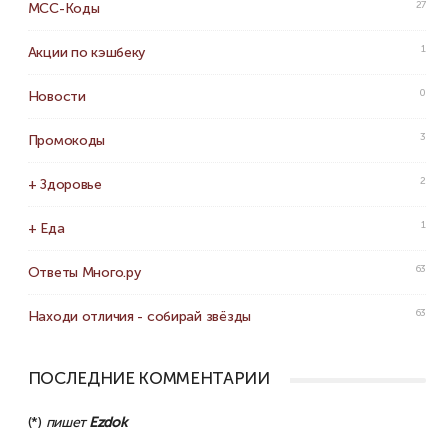
27
MCC-Коды
1
Акции по кэшбеку
0
Новости
3
Промокоды
2
+ Здоровье
1
+ Еда
63
Ответы Много.ру
63
Находи отличия - собирай звёзды
ПОСЛЕДНИЕ КОММЕНТАРИИ
(*)
пишет
Ezdok