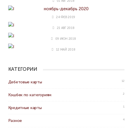
01 АВГ 2018
Промокоды Здравсити (Zdravcity.ru)
ноябрь-декабрь 2020
24 ФЕВ 2019
Карта Польза [Home Credit Bank]
21 АВГ 2018
Карты с кэшбеком за ЖКХ
09 ИЮН 2018
Карта Тепло [Восточный Банк]
12 МАЙ 2018
КАТЕГОРИИ
12
Дебетовые карты
2
Кэшбек по категориям
1
Кредитные карты
4
Разное