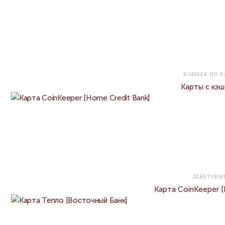
КЭШБЕК ПО К
Карты с кэш
ДЕБЕТОВЫ
Карта CoinKeeper [