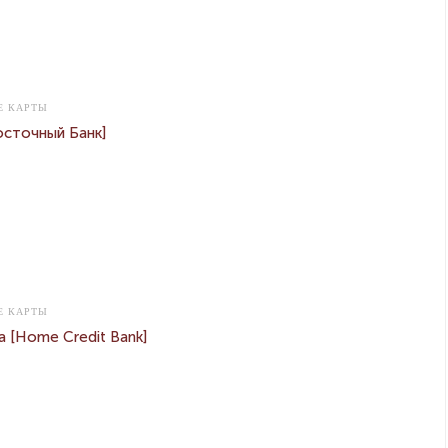
@
Забыли пароль?
Е КАРТЫ
осточный Банк]
Е КАРТЫ
 [Home Credit Bank]