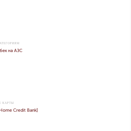
АТЕГОРИЯМ
бек на АЗС
Е КАРТЫ
Home Credit Bank]
АВТОРИЗАЦИЯ НА САЙТЕ CASHBACK-KARTY.RU