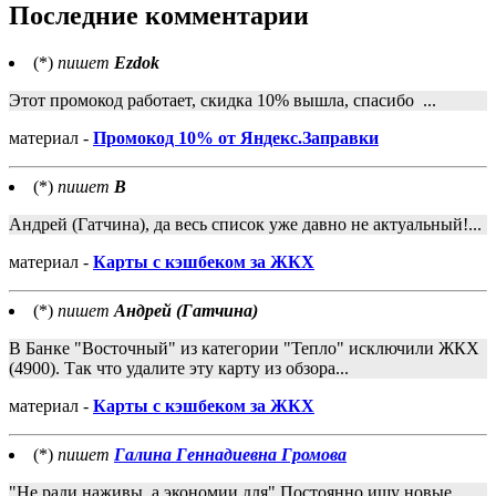
Последние комментарии
(*)
пишет
Ezdok
Этот промокод работает, скидка 10% вышла, спасибо ...
материал -
Промокод 10% от Яндекс.Заправки
(*)
пишет
В
Андрей (Гатчина), да весь список уже давно не актуальный!...
материал -
Карты с кэшбеком за ЖКХ
(*)
пишет
Андрей (Гатчина)
В Банке "Восточный" из категории "Тепло" исключили ЖКХ
(4900). Так что удалите эту карту из обзора...
материал -
Карты с кэшбеком за ЖКХ
(*)
пишет
Галина Геннадиевна Громова
"Не ради наживы, а экономии для".Постоянно ищу новые