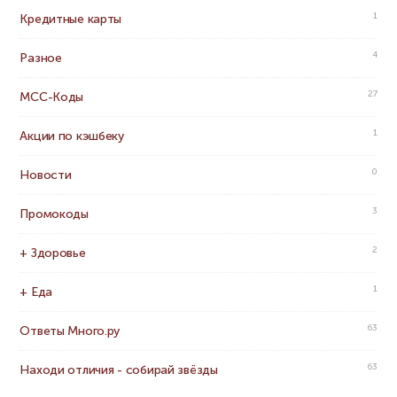
1
Кредитные карты
4
Разное
27
MCC-Коды
1
Акции по кэшбеку
0
Новости
3
Промокоды
2
+ Здоровье
1
+ Еда
63
Ответы Много.ру
63
Находи отличия - собирай звёзды