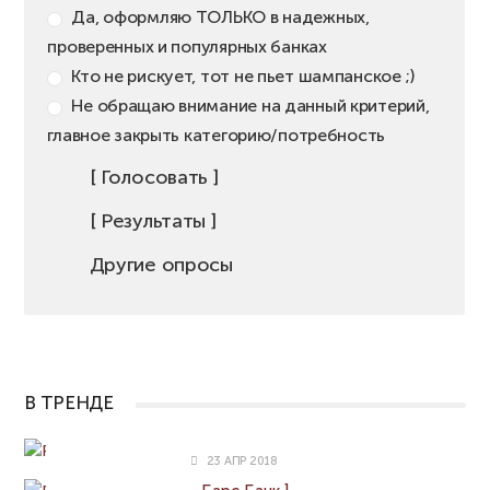
Да, оформляю ТОЛЬКО в надежных,
проверенных и популярных банках
Кто не рискует, тот не пьет шампанское ;)
Не обращаю внимание на данный критерий,
главное закрыть категорию/потребность
[ Голосовать ]
[ Результаты ]
Другие опросы
АВТОРИЗАЦИЯ НА САЙТЕ CASHBACK-KARTY.RU
В ТРЕНДЕ
Карта Другие Правила [Home Credit Bank]
23 АПР 2018
Дебетовая карта «Аурум» / «Aurum» [ Ак