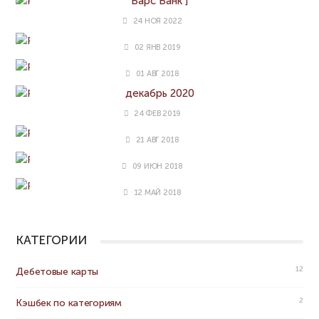
Барс Банк ]
@
24 НОЯ 2022
Карта Мудрость [МКБ]
Забыли пароль?
02 ЯНВ 2019
Карта Tinkoff Drive [Тинькофф Банк]
01 АВГ 2018
Промокоды Здравсити (Zdravcity.ru) ноябрь-
декабрь 2020
24 ФЕВ 2019
Карта Польза [Home Credit Bank]
21 АВГ 2018
Карты с кэшбеком за ЖКХ
09 ИЮН 2018
Карта Тепло [Восточный Банк]
12 МАЙ 2018
КАТЕГОРИИ
12
Дебетовые карты
2
Кэшбек по категориям